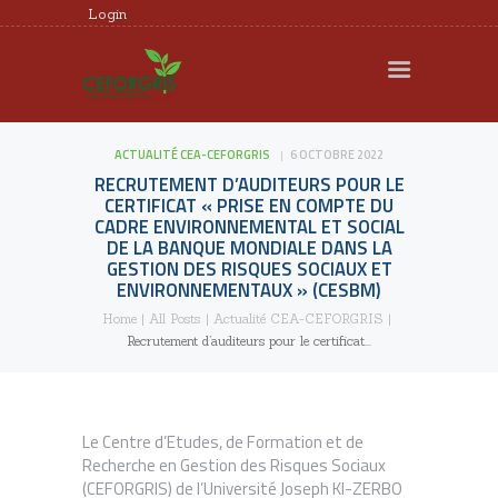
Login
CEFORGRIS
MEMBRES
ACTUALITÉ CEA-CEFORGRIS
6 OCTOBRE 2022
RECHERCHE
RECRUTEMENT D’AUDITEURS POUR LE
FORMATION
CERTIFICAT « PRISE EN COMPTE DU
CADRE ENVIRONNEMENTAL ET SOCIAL
EXPERTISE
DE LA BANQUE MONDIALE DANS LA
GESTION DES RISQUES SOCIAUX ET
DOCUMENTS UTILES
ENVIRONNEMENTAUX » (CESBM)
AGENDA
Home
All Posts
Actualité CEA-CEFORGRIS
Recrutement d’auditeurs pour le certificat...
REQUÊTES ET
PLAINTES
Le Centre d’Etudes, de Formation et de
Recherche en Gestion des Risques Sociaux
(CEFORGRIS) de l’Université Joseph KI-ZERBO