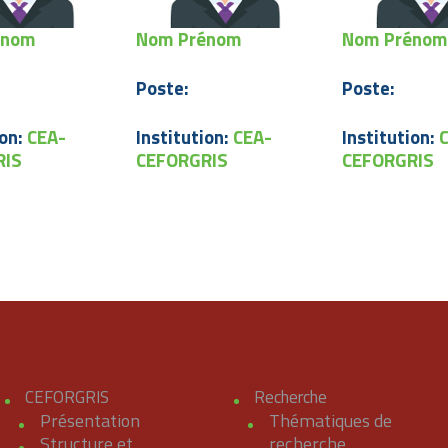
REQUÊTES ET
énom
Nom Prénom
Nom Prénom
PLAINTES
Poste:
Poste:
ion:
CEA-
Institution:
CEA-
Institution:
RIS
CEFORGRIS
CEFORGRIS
CEFORGRIS
Recherche
Présentation
Thématiques de
Structure et
recherche