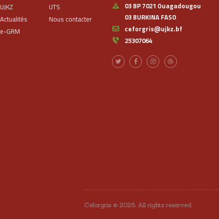
03 BP 7021 Ouagadougou
UJKZ
UTS
03 BURKINA FASO
Actualités
Nous contacter
ceforgris@ujkz.bf
e-GRM
25307064
Ceforgris © 2026. All rights reserved.