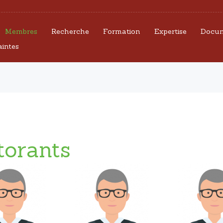
CEFORGRIS
Membres
Recherche
Formation
Expertise
Docum
MEMBRES
aintes
RECHERCHE
FORMATION
EXPERTISE
torants
DOCUMENTS
UTILES
AGENDA