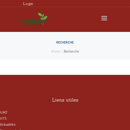
Login
CEFORGRIS
MEMBRES
RECHERCHE
RECHERCHE
Home
Recherche
FORMATION
EXPERTISE
DOCUMENTS UTILES
AGENDA
REQUÊTES ET
Liens utiles
PLAINTES
UJKZ
UTS
Actualités