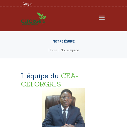
Login
CEFORGRIS
MEMBRES
RECHERCHE
NOTRE ÉQUIPE
Home
Notre équipe
FORMATION
EXPERTISE
DOCUMENTS UTILES
CEA-
L'équipe du
AGENDA
CEFORGRIS
REQUÊTES ET
PLAINTES