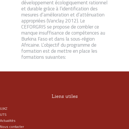
développement écologiquement rationnel
et durable grâce à l’identification des
mesures d’amélioration et d’atténuation
appropriées (Vanclay 2012). Le
CEFORGRIS se propose de combler ce
manque insuffisance de compétences au
Burkina Faso et dans la sous-région
Africaine. L’objectif du programme de
formation est de mettre en place les
formations suivantes:
Liens utiles
UJKZ
UTS
Actualités
Nous contacter