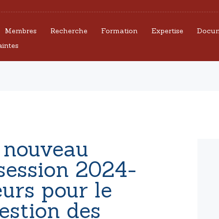
CEFORGRIS
Membres
Recherche
Formation
Expertise
Docum
MEMBRES
aintes
RECHERCHE
FORMATION
EXPERTISE
 nouveau
DOCUMENTS
session 2024-
UTILES
urs pour le
AGENDA
Gestion des