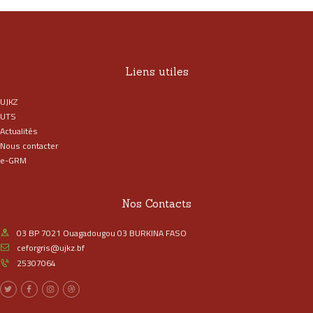
Liens utiles
UJKZ
UTS
Actualités
Nous contacter
e-GRM
Nos Contacts
03 BP 7021 Ouagadougou 03 BURKINA FASO
ceforgris@ujkz.bf
25307064