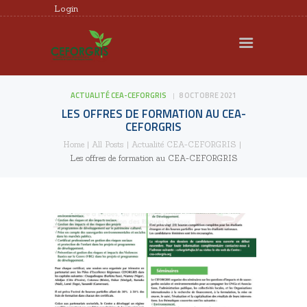
Login
CEFORGRIS
MEMBRES
ACTUALITÉ CEA-CEFORGRIS
8 OCTOBRE 2021
RECHERCHE
LES OFFRES DE FORMATION AU CEA-
FORMATION
CEFORGRIS
Home
All Posts
Actualité CEA-CEFORGRIS
EXPERTISE
Les offres de formation au CEA-CEFORGRIS
DOCUMENTS UTILES
AGENDA
REQUÊTES ET
PLAINTES