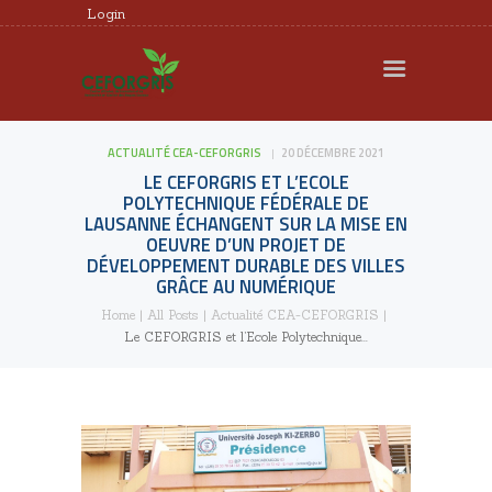
Login
CEFORGRIS
MEMBRES
ACTUALITÉ CEA-CEFORGRIS
20 DÉCEMBRE 2021
RECHERCHE
LE CEFORGRIS ET L’ECOLE
FORMATION
POLYTECHNIQUE FÉDÉRALE DE
LAUSANNE ÉCHANGENT SUR LA MISE EN
EXPERTISE
OEUVRE D’UN PROJET DE
DÉVELOPPEMENT DURABLE DES VILLES
DOCUMENTS UTILES
GRÂCE AU NUMÉRIQUE
AGENDA
Home
All Posts
Actualité CEA-CEFORGRIS
Le CEFORGRIS et l’Ecole Polytechnique...
REQUÊTES ET
PLAINTES