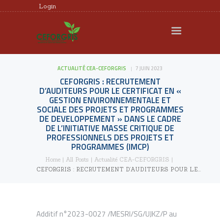
Login
CEFORGRIS
MEMBRES
ACTUALITÉ CEA-CEFORGRIS
7 JUIN 2023
RECHERCHE
CEFORGRIS : RECRUTEMENT
FORMATION
D’AUDITEURS POUR LE CERTIFICAT EN «
GESTION ENVIRONNEMENTALE ET
EXPERTISE
SOCIALE DES PROJETS ET PROGRAMMES
DE DEVELOPPEMENT » DANS LE CADRE
DOCUMENTS UTILES
DE L’INITIATIVE MASSE CRITIQUE DE
PROFESSIONNELS DES PROJETS ET
AGENDA
PROGRAMMES (IMCP)
REQUÊTES ET
Home
All Posts
Actualité CEA-CEFORGRIS
CEFORGRIS : RECRUTEMENT D’AUDITEURS POUR LE...
PLAINTES
Additif n°2023-0027 /MESRI/SG/UJKZ/P au