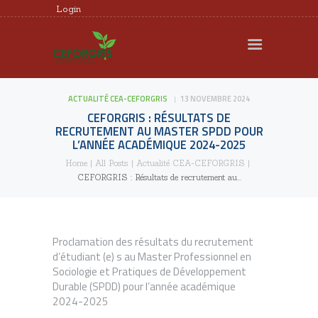
Login
CEFORGRIS
MEMBRES
ACTUALITÉ CEA-CEFORGRIS
13 NOVEMBRE 2024
RECHERCHE
CEFORGRIS : RÉSULTATS DE
FORMATION
RECRUTEMENT AU MASTER SPDD POUR
L’ANNÉE ACADÉMIQUE 2024-2025
EXPERTISE
Home
All Posts
Actualité CEA-CEFORGRIS
DOCUMENTS UTILES
CEFORGRIS : Résultats de recrutement au...
AGENDA
REQUÊTES ET
Proclamation des résultats du recrutement
PLAINTES
d’étudiant (e) s au Master Professionnel en
Sociologie et Pratiques de Développement
Durable (SPDD) pour l’année académique
2024-2025