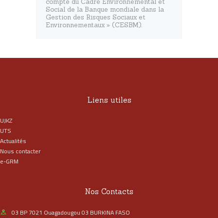
compte du Cadre Environnemental et
Social de la Banque mondiale dans la
Gestion des Risques Sociaux et
Environnementaux » (CESBM).
Liens utiles
UJKZ
UTS
Actualités
Nous contacter
e-GRM
Nos Contacts
03 BP 7021 Ouagadougou 03 BURKINA FASO