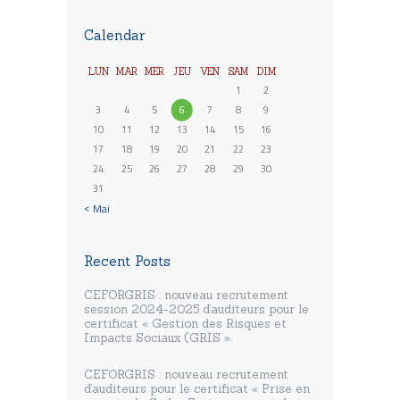
Calendar
LUN
MAR
MER
JEU
VEN
SAM
DIM
1
2
3
4
5
6
7
8
9
10
11
12
13
14
15
16
17
18
19
20
21
22
23
24
25
26
27
28
29
30
31
« Mai
Recent Posts
CEFORGRIS : nouveau recrutement
session 2024-2025 d’auditeurs pour le
certificat « Gestion des Risques et
Impacts Sociaux (GRIS ».
CEFORGRIS : nouveau recrutement
d’auditeurs pour le certificat « Prise en