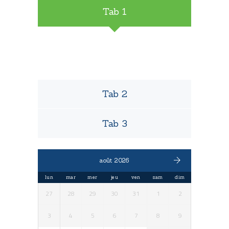
Tab 1
Tab 2
Tab 3
août 2026
lun
mar
mer
jeu
ven
sam
dim
27
28
29
30
31
1
2
3
4
5
6
7
8
9