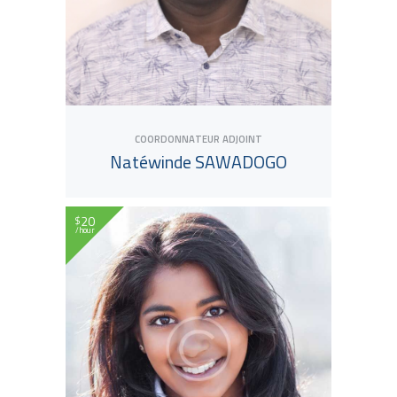
COORDONNATEUR ADJOINT
Natéwinde SAWADOGO
20
$
hour
View Tutor