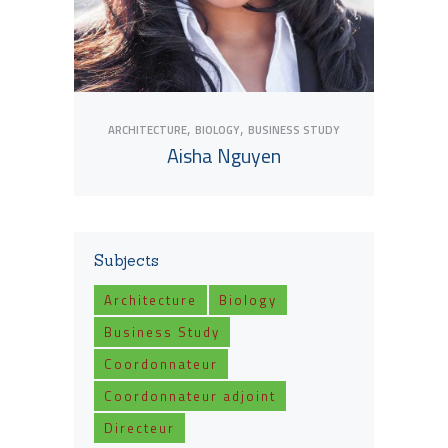
,
,
ARCHITECTURE
BIOLOGY
BUSINESS STUDY
Aisha Nguyen
Subjects
View Tutor
Architecture
Biology
Business Study
Coordonnateur
Coordonnateur adjoint
Directeur