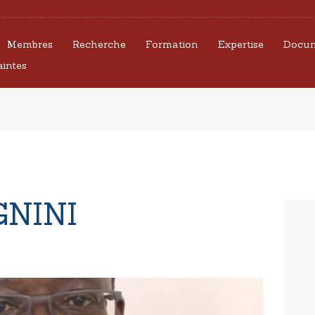
CEFORGRIS
Membres
Recherche
Formation
Expertise
Docum
MEMBRES
aintes
RECHERCHE
FORMATION
EXPERTISE
GNINI
DOCUMENTS
UTILES
AGENDA