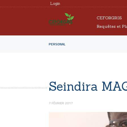
Login
CEFORGRIS
Requêtes et Pl
PERSONAL
Seindira MA
7 FÉVRIER 2017