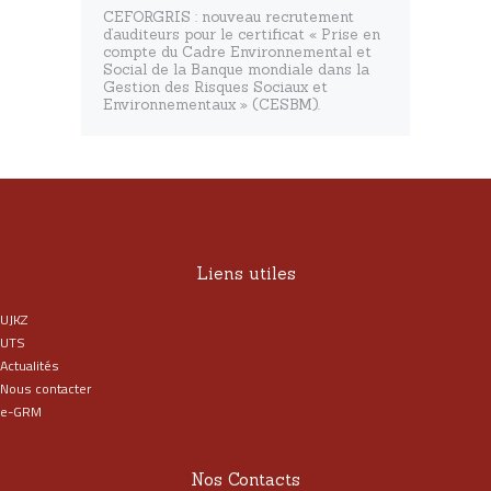
CEFORGRIS : nouveau recrutement
d’auditeurs pour le certificat « Prise en
compte du Cadre Environnemental et
Social de la Banque mondiale dans la
Gestion des Risques Sociaux et
Environnementaux » (CESBM).
Liens utiles
UJKZ
UTS
Actualités
Nous contacter
e-GRM
Nos Contacts