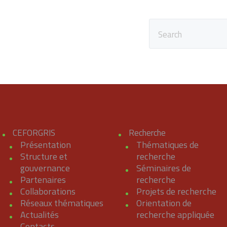
REQUÊTES ET
PLAINTES
CEFORGRIS
Recherche
Présentation
Thématiques de
Structure et
recherche
gouvernance
Séminaires de
Partenaires
recherche
Collaborations
Projets de recherche
Réseaux thématiques
Orientation de
Actualités
recherche appliquée
Contacts