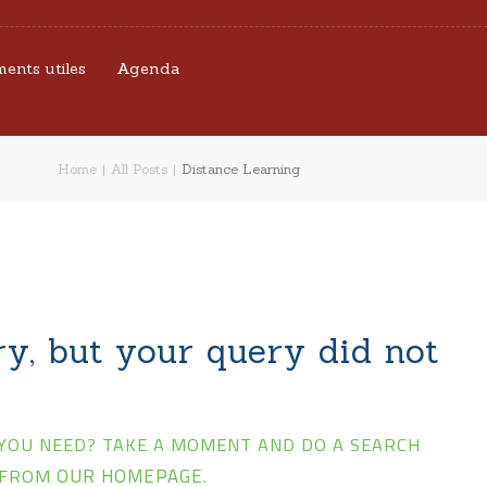
ents utiles
Agenda
Home
All Posts
Distance Learning
ry, but your query did not
 YOU NEED? TAKE A MOMENT AND DO A SEARCH
 FROM
OUR HOMEPAGE
.