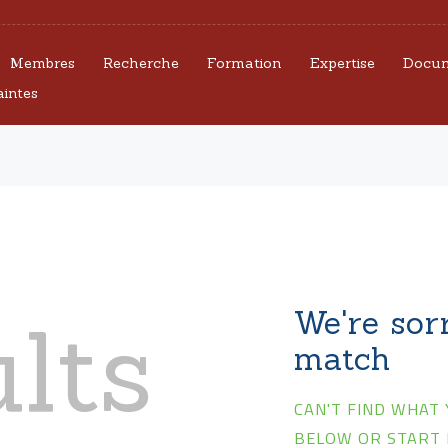
CEFORGRIS
Membres
Recherche
Formation
Expertise
Docum
MEMBRES
aintes
RECHERCHE
FORMATION
EXPERTISE
DOCUMENTS
lts
We're sor
UTILES
match
AGENDA
CAN'T FIND WHAT
BELOW OR START