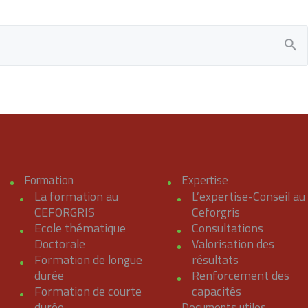
Formation
Expertise
La formation au
L’expertise-Conseil au
CEFORGRIS
Ceforgris
Ecole thématique
Consultations
Doctorale
Valorisation des
Formation de longue
résultats
durée
Renforcement des
Formation de courte
capacités
durée
Documents utiles