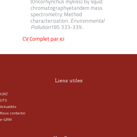
(Oncorhynchus mykiss) by liquid
chromatographyetandem mass
spectrometry: Method
characterization .
Environmental
Pollution
185 333-339 .
CV Complet par ici
Liens utiles
UJKZ
UTS
Actualités
Nous contacter
e-GRM