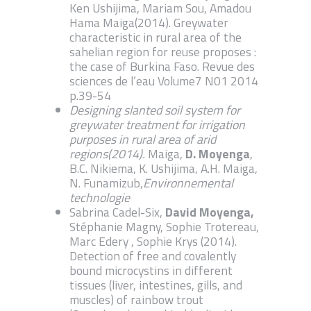
Ken Ushijima, Mariam Sou, Amadou
Hama Maiga(2014). Greywater
characteristic in rural area of the
sahelian region for reuse proposes :
the case of Burkina Faso. Revue des
sciences de l’eau Volume7 N01 2014
p.39-54
Designing slanted soil system for
greywater treatment for irrigation
purposes in rural area of arid
regions(2014).
Maiga,
D. Moyenga
,
B.C. Nikiema, K. Ushijima, A.H. Maiga,
N. Funamizub,
Environnemental
technologie
Sabrina Cadel-Six,
David Moyenga,
Stéphanie Magny, Sophie Trotereau,
Marc Edery , Sophie Krys (2014).
Detection of free and covalently
bound microcystins in different
tissues (liver, intestines, gills, and
muscles) of rainbow trout