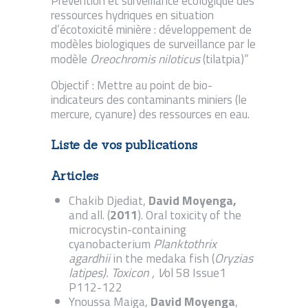
Prévention et surveillance écologique des
ressources hydriques en situation
d’écotoxicité minière : développement de
modèles biologiques de surveillance par le
Oreochromis
niloticus
modèle
(tilatpia)”
Objectif : Mettre au point de bio-
indicateurs des contaminants miniers (le
mercure, cyanure) des ressources en eau.
Liste de vos publications
Articles
Chakib Djediat,
David Moyenga,
and all. (
2011
). Oral toxicity of the
microcystin-containing
cyanobacterium
Planktothrix
agardhii
in the medaka fish (
Oryzias
latipes). Toxicon , V
ol 58 Issue1
P112-122
Ynoussa Maiga,
David Moyenga
,