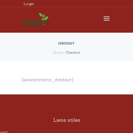
Login
CEFORGRIS
MEMBRES
RECHERCHE
CHECKOUT
Home
Checkout
FORMATION
EXPERTISE
DOCUMENTS UTILES
[woocommerce_checkout]
AGENDA
REQUÊTES ET
PLAINTES
Liens utiles
UJKZ